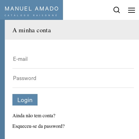
MANUEL AMADO
CATÁLOGO RAISONNÉ
Pesquisar
:
A minha conta
Séries e temas
Década
De
a
Ano
Ano
Limpar Filtro
Ainda não tem conta?
Esqueceu-se da password?