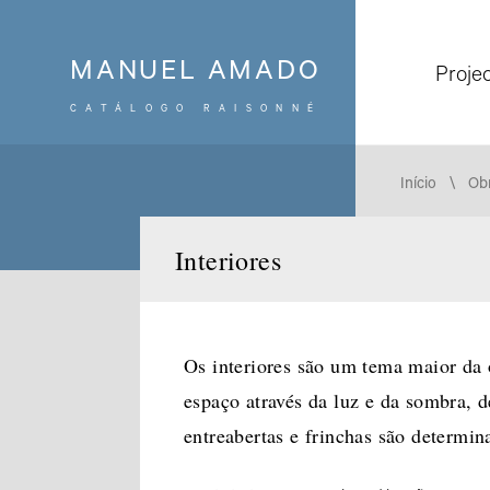
MANUEL AMADO
Proje
CATÁLOGO RAISONNÉ
Pesquisar
:
Início
Ob
Interiores
Séries e temas
Os interiores são um tema maior da
espaço através da luz e da sombra, d
entreabertas e frinchas são determin