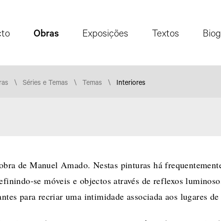
cto
Obras
Exposições
Textos
Biog
ras
Séries e Temas
Temas
Interiores
De
a
Ano
Ano
Década
 obra de Manuel Amado. Nestas pinturas há frequentemente
efinindo-se móveis e objectos através de reflexos luminosos
antes para recriar uma intimidade associada aos lugares de 