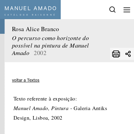
MANUEL AMADO
CATÁLOGO RAISONNÉ
Pesquisar
:
Rosa Alice Branco
O percurso como horizonte do
Séries e temas
possível na pintura de Manuel
Amado
2002
Década
De
a
Ano
Ano
voltar a Textos
Limpar Filtro
Texto referente à exposição:
Manuel Amado, Pintura
- Galeria Antiks
Design, Lisboa, 2002