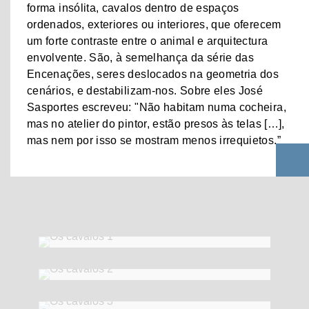
forma insólita, cavalos dentro de espaços
ordenados, exteriores ou interiores, que oferecem
um forte contraste entre o animal e arquitectura
envolvente. São, à semelhança da série das
Encenações, seres deslocados na geometria dos
cenários, e destabilizam-nos. Sobre eles José
Sasportes escreveu: "Não habitam numa cocheira,
mas no atelier do pintor, estão presos às telas […],
mas nem por isso se mostram menos irrequietos.”
Os cavalos 1
2012
46 x 55 cm
Os cavalos 2
2012
46 x 55 cm
Os cavalos 3
2012
65 x 81 cm
Os cavalos 4