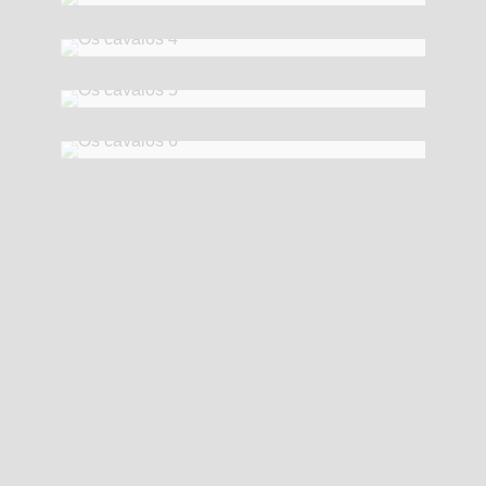
2012
81 x 65 cm
Os cavalos 5
2012
81 x 65 cm
Os cavalos 6
2012
60 x 81 cm