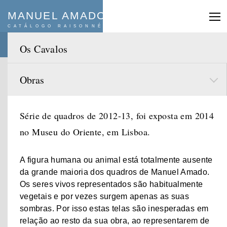
MANUEL AMADO
CATÁLOGO RAISONNÉ
Pesquisar
:
Os Cavalos
Séries e temas
Obras
Década
Série de quadros de 2012-13, foi exposta em 2014
De
a
Ano
Ano
no Museu do Oriente, em Lisboa.
Limpar Filtro
A figura humana ou animal está totalmente ausente
da grande maioria dos quadros de Manuel Amado.
Os seres vivos representados são habitualmente
vegetais e por vezes surgem apenas as suas
sombras. Por isso estas telas são inesperadas em
relação ao resto da sua obra, ao representarem de