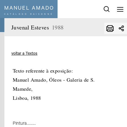
MANUEL AMADO
CATÁLOGO RAISONNÉ
Pesquisar
:
Juvenal Esteves
1988
Séries e temas
voltar a Textos
Década
De
a
Ano
Ano
Texto referente à exposição:
Limpar Filtro
Manuel Amado, Óleos - Galeria de S.
Mamede,
Lisboa, 1988
Pintura…………